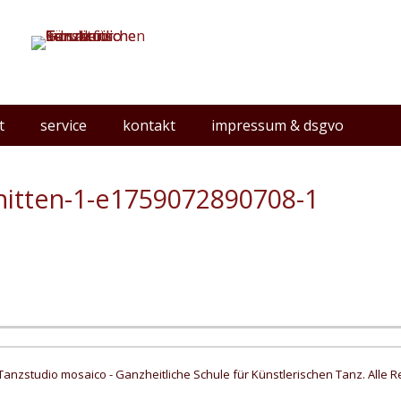
t
service
kontakt
impressum & dsgvo
hnitten-1-e1759072890708-1
Tanzstudio mosaico - Ganzheitliche Schule für Künstlerischen Tanz. Alle R