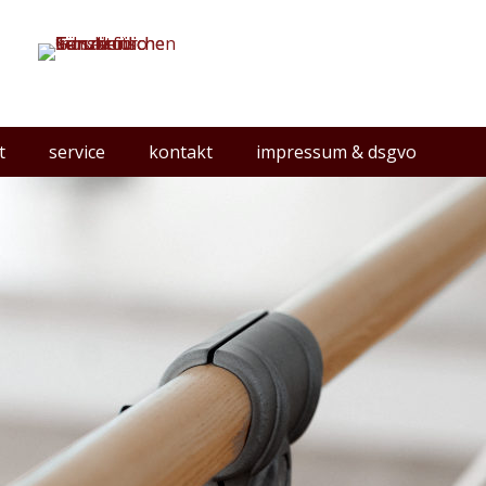
t
service
kontakt
impressum & dsgvo