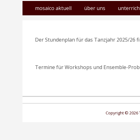
Erstes
Zum
mosaico aktuell
über uns
unterrich
Inhalt:
Menü
Der Stundenplan für das Tanzjahr 2025/26 f
Termine für Workshops und Ensemble-Probe
Copyright © 2026 