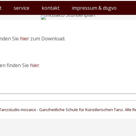
t
service
kontakt
impressum & dsgvo
inden Sie
hier
zum Download.
n finden Sie
hier
.
Tanzstudio mosaico - Ganzheitliche Schule für Künstlerischen Tanz. Alle R