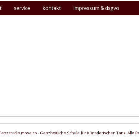
t
service
kontakt
impressum & dsgvo
Tanzstudio mosaico - Ganzheitliche Schule für Künstlerischen Tanz. Alle R