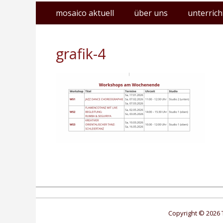
Erstes
Zum
mosaico aktuell
über uns
unterrich
Inhalt:
Menü
grafik-4
Copyright © 2026 